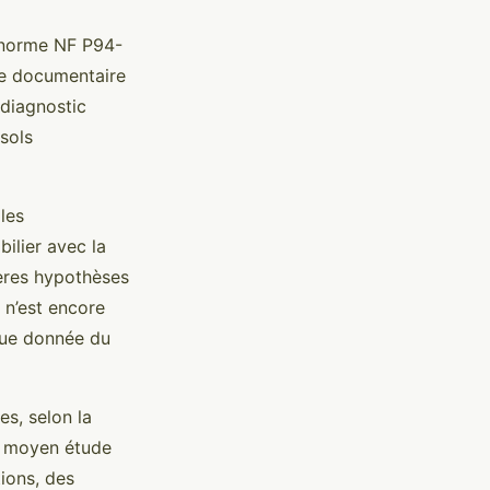
 norme NF P94-
yse documentaire
 diagnostic
sols
les
ilier avec la
ières hypothèses
 n’est encore
aque donnée du
es, selon la
if moyen étude
ions, des