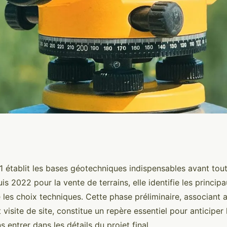
guide incontournable
1 établit les bases géotechniques indispensables avant tout
is 2022 pour la vente de terrains, elle identifie les principa
ion
e les choix techniques. Cette phase préliminaire, associant 
visite de site, constitue un repère essentiel pour anticiper 
 entrer dans les détails du projet final.