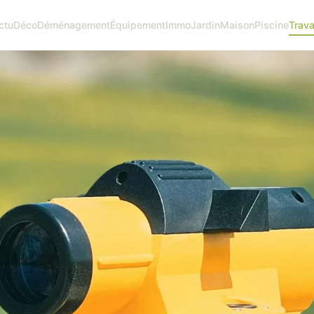
ctu
Déco
Déménagement
Équipement
Immo
Jardin
Maison
Piscine
Trav