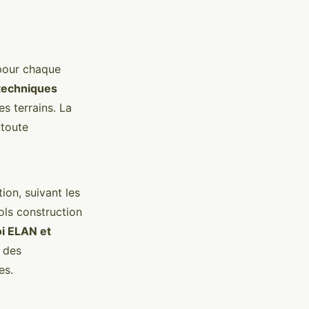
pour chaque
techniques
es terrains. La
 toute
ion, suivant les
ols construction
oi ELAN et
 des
es.