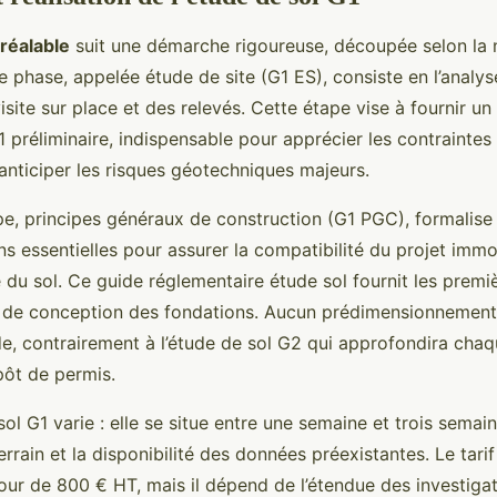
préalable
suit une démarche rigoureuse, découpée selon la
e phase, appelée étude de site (G1 ES), consiste en l’anal
visite sur place et des relevés. Cette étape vise à fournir un
préliminaire, indispensable pour apprécier les contraintes 
anticiper les risques géotechniques majeurs.
e, principes généraux de construction (G1 PGC), formalise 
 essentielles pour assurer la compatibilité du projet immob
 du sol. Ce guide réglementaire étude sol fournit les prem
s de conception des fondations. Aucun prédimensionnement
ade, contrairement à l’étude de sol G2 qui approfondira ch
pôt de permis.
ol G1 varie : elle se situe entre une semaine et trois semain
rrain et la disponibilité des données préexistantes. Le tar
our de 800 € HT, mais il dépend de l’étendue des investigat