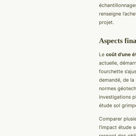
échantillonnage
renseigne l’ache
projet.
Aspects fina
Le
coût d'une é
actuelle, démar
fourchette s’aju
demandé, de la 
normes géotechn
investigations
étude sol grimpe
Comparer plusie
l’impact étude s
respect des obli