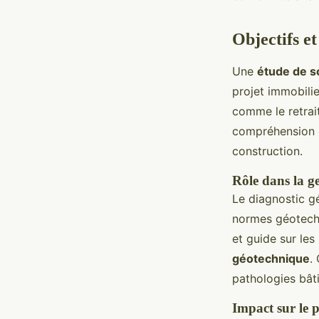
Objectifs et
Une
étude de so
projet immobilie
comme le retrait
compréhension d
construction.
Rôle dans la g
Le diagnostic gé
normes géotechni
et guide sur le
géotechnique
.
pathologies bât
Impact sur le 