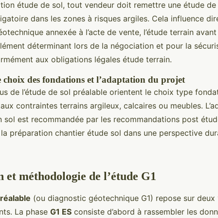
lation étude de sol, tout vendeur doit remettre une étude de
gatoire dans les zones à risques argiles. Cela influence di
éotechnique annexée à l’acte de vente, l’étude terrain avant
lément déterminant lors de la négociation et pour la sécuri
ormément aux obligations légales étude terrain.
e choix des fondations et l’adaptation du projet
sus de l’étude de sol préalable orientent le choix type fond
és aux contraintes terrains argileux, calcaires ou meubles. L’
n sol est recommandée par les recommandations post étude
 la préparation chantier étude sol dans une perspective dur
 et méthodologie de l’étude G1
réalable
(ou diagnostic géotechnique G1) repose sur deux v
nts. La phase
G1 ES
consiste d’abord à rassembler les don