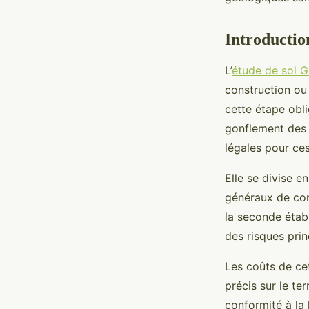
Ismaël
•
16 octobre 2025
•
9 min de lecture
Introductio
L’
étude de sol G
construction ou
cette étape obli
gonflement des a
légales pour ce
Elle se divise e
généraux de con
la seconde étab
des risques prin
Les coûts de ce
précis sur le te
conformité à la l