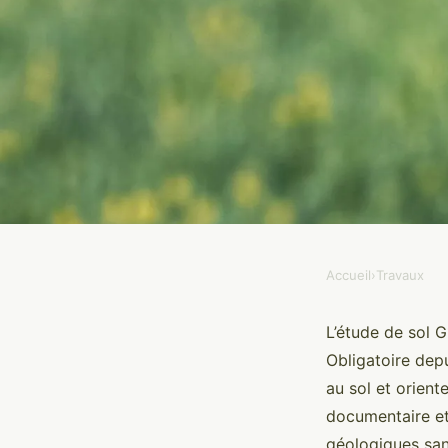
Accueil
›
Travaux
TRAVAUX
Étude de sol G1 : le 
L’étude de sol G
Obligatoire depu
pour votre construct
au sol et orient
documentaire et 
géologiques sans