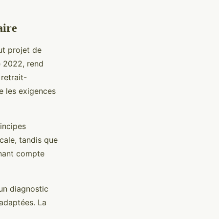
aire
ut projet de
e 2022, rend
retrait-
xe les exigences
rincipes
cale, tandis que
enant compte
un diagnostic
 adaptées. La