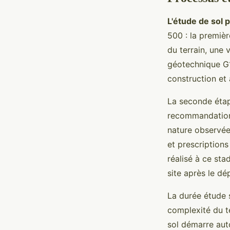
L'étude de sol 
500 : la premièr
du terrain, une 
géotechnique G1 
construction et 
La seconde étap
recommandations
nature observée
et prescription
réalisé à ce st
site après le dé
La durée étude s
complexité du te
sol démarre aut