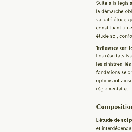
Suite à la légis
la démarche obli
validité étude g
constituant un é
étude sol, conf
Influence sur l
Les résultats is
les sinistres li
fondations selo
optimisant ainsi
réglementaire.
Composition
L’
étude de sol p
et interdépenda