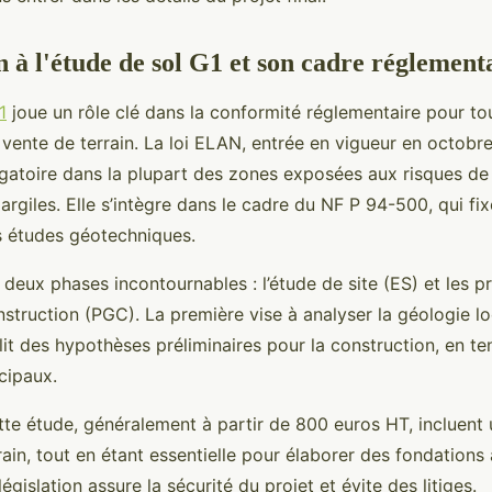
n à l'étude de sol G1 et son cadre réglement
1
joue un rôle clé dans la conformité réglementaire pour to
 vente de terrain. La loi ELAN, entrée en vigueur en octobr
gatoire dans la plupart des zones exposées aux risques de 
rgiles. Elle s’intègre dans le cadre du NF P 94-500, qui fi
s études géotechniques.
n deux phases incontournables : l’étude de site (ES) et les p
struction (PGC). La première vise à analyser la géologie lo
lit des hypothèses préliminaires pour la construction, en t
cipaux.
tte étude, généralement à partir de 800 euros HT, incluent 
rrain, tout en étant essentielle pour élaborer des fondations
égislation assure la sécurité du projet et évite des litiges.