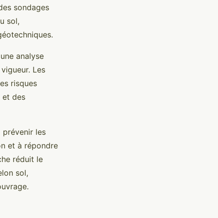
, des sondages
u sol,
 géotechniques.
 une analyse
 vigueur. Les
les risques
 et des
 prévenir les
ion et à répondre
he réduit le
lon sol,
ouvrage.