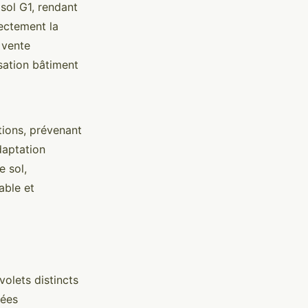
 sol G1, rendant
rectement la
 vente
sation bâtiment
ations, prévenant
adaptation
 sol,
able et
olets distincts
nées