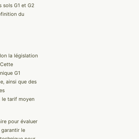
s sols G1 et G2
finition du
lon la législation
 Cette
hnique G1
e, ainsi que des
es
, le tarif moyen
ire pour évaluer
garantir le
éotechnique pour