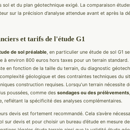
s sol et du plan géotechnique exigé. La comparaison étude
teur sur la précision d’analyse attendue avant et après la dé
nciers et tarifs de l'étude G1
tude de sol préalable
, en particulier une étude de sol G1 se
re à environ 800 euros hors taxes pour un terrain standard.
ste en fonction de la taille du terrain, du diagnostic géotec
complexité géologique et des contraintes techniques du sit
iques construction requises. Lorsqu'un terrain nécessite d
 plus poussées, comme des
sondages ou des prélèvements
, reflétant la spécificité des analyses complémentaires.
urs devis est fortement recommandé. Cela s’avère nécessa
ol sur devis et pour choisir un bureau d’étude en mesure de 
gations légales étude terrain ainsi que la validité étude g