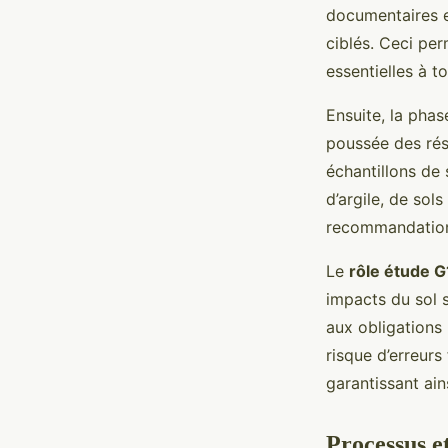
documentaires ex
ciblés. Ceci per
essentielles à t
Ensuite, la pha
poussée des rés
échantillons de 
d’argile, de sol
recommandation
Le
rôle étude G
impacts du sol s
aux obligations
risque d’erreurs
garantissant ain
Processus et