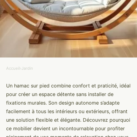
Accueil
›
Jardin
JARDIN
Hamacs sur pied : le choix
Un hamac sur pied combine confort et praticité, idéal
pour créer un espace détente sans installer de
parfait pour un coin détente
fixations murales. Son design autonome s’adapte
chez vous
facilement à tous les intérieurs ou extérieurs, offrant
une solution flexible et élégante. Découvrez pourquoi
Ismaël
•
21 octobre 2025
•
6 min de lecture
ce mobilier devient un incontournable pour profiter