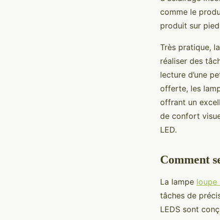
comme le produit
produit sur pie
Très pratique, l
réaliser des tâc
lecture d’une p
offerte, les la
offrant un excel
de confort visu
LED.
Comment se 
La lampe
loupe 
tâches de préci
LEDS sont conçue