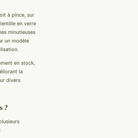
oit à pince, sur
lentille en verre
ches minutieuses
our un modèle
lisation.
ement en stock,
liorant la
ur divers
s ?
plusieurs
: