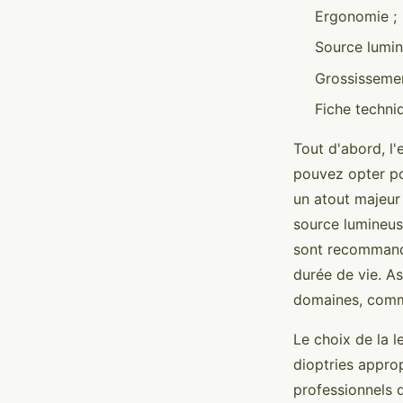
Ergonomie ;
Source lumin
Grossissemen
Fiche techni
Tout d'abord, l
pouvez opter po
un atout majeur 
source lumineuse
sont recommandé
durée de vie. As
domaines, comme 
Le choix de la l
dioptries approp
professionnels q