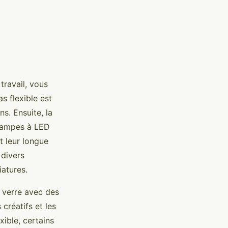
travail, vous
s flexible est
s. Ensuite, la
s lampes à LED
 leur longue
 divers
iatures.
n verre avec des
créatifs et les
xible, certains