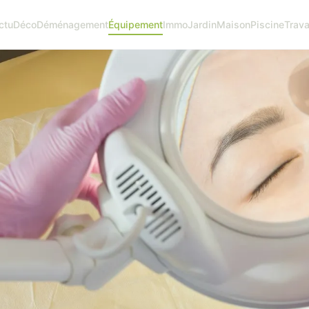
ctu
Déco
Déménagement
Équipement
Immo
Jardin
Maison
Piscine
Trav