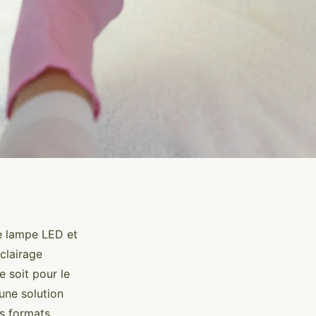
ne lampe LED et
éclairage
e soit pour le
 une solution
s formats,