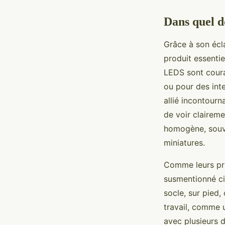
Dans quel d
Grâce à son écla
produit essenti
LEDS sont coura
ou pour des inte
allié incontour
de voir clairem
homogène, souve
miniatures.
Comme leurs pri
susmentionné ci
socle, sur pied,
travail, comme u
avec plusieurs d