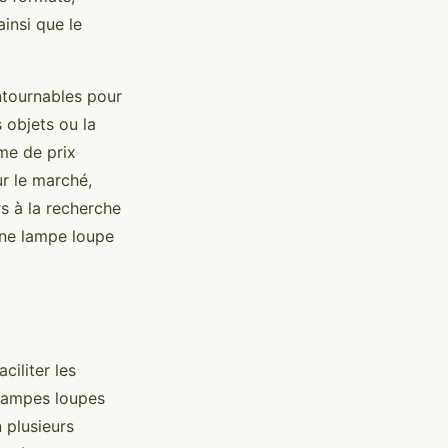
insi que le
ontournables pour
s objets ou la
me de prix
r le marché,
rs à la recherche
une lampe loupe
ciliter les
 lampes loupes
 plusieurs