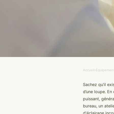
Accueil
›
Équipemen
ÉQUIPEMENT
Quand utiliser une l
Sachez qu’il exi
d’une loupe. En 
puissant, généra
Ismaël
•
14 novembre 2024
•
5 min de lecture
bureau, un atelie
d'éclairage inco