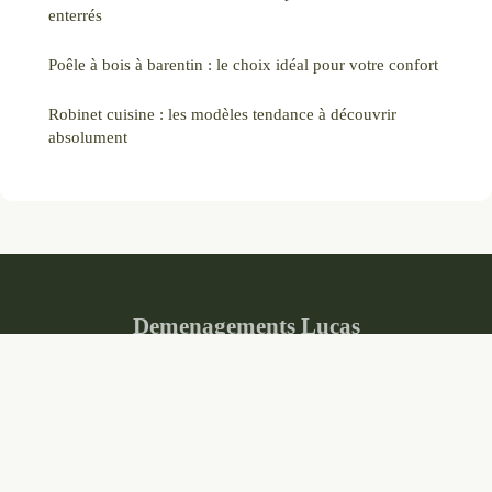
enterrés
Poêle à bois à barentin : le choix idéal pour votre confort
Robinet cuisine : les modèles tendance à découvrir
absolument
Demenagements Lucas
Mentions légales
Contact
© 2026 Demenagements Lucas. Tous droits réservés.