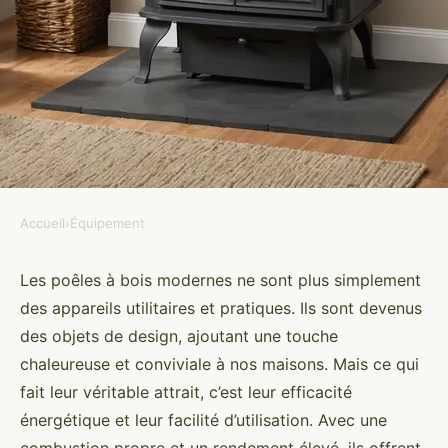
Accueil
›
Équipement
ÉQUIPEMENT
Quels sont les avantages des
Les poêles à bois modernes ne sont plus simplement
des appareils utilitaires et pratiques. Ils sont devenus
poêles à bois modernes pour un
des objets de design, ajoutant une touche
chauffage d'appoint?
chaleureuse et conviviale à nos maisons. Mais ce qui
fait leur véritable attrait, c’est leur efficacité
Ismaël
•
1 septembre 2024
•
5 min de lecture
énergétique et leur facilité d’utilisation. Avec une