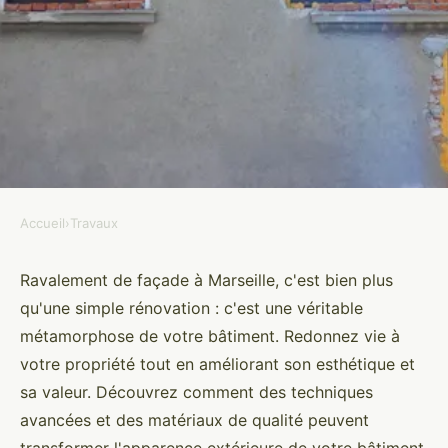
Accueil
›
Travaux
TRAVAUX
Ravalement de façade à
Ravalement de façade à Marseille, c'est bien plus
qu'une simple rénovation : c'est une véritable
Marseille : redonnez vie à votre
métamorphose de votre bâtiment. Redonnez vie à
bâtiment
votre propriété tout en améliorant son esthétique et
sa valeur. Découvrez comment des techniques
Ismaël
•
3 décembre 2024
•
6 min de lecture
avancées et des matériaux de qualité peuvent