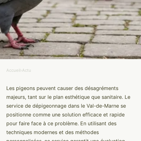
Accueil
›
Actu
ACTU
Service de dépigeonnage val-de-
Les pigeons peuvent causer des désagréments
majeurs, tant sur le plan esthétique que sanitaire. Le
marne: efficacité garantie
service de dépigeonnage dans le Val-de-Marne se
positionne comme une solution efficace et rapide
Ismaël
•
3 octobre 2024
•
3 min de lecture
pour faire face à ce problème. En utilisant des
techniques modernes et des méthodes