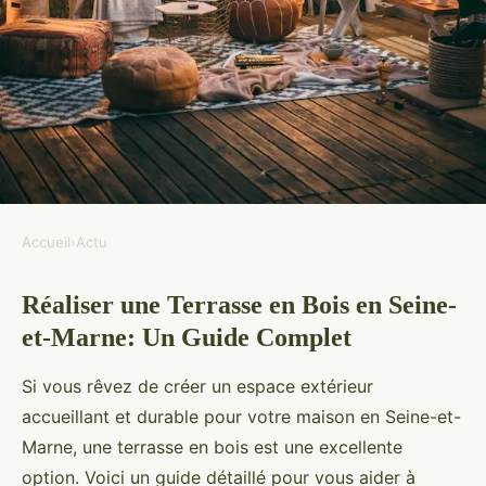
Accueil
›
Actu
ACTU
Réaliser une Terrasse en Bois en Seine-
Top idées pour réaliser une
et-Marne: Un Guide Complet
terrasse en bois en Seine-et-
Marne
Si vous rêvez de créer un espace extérieur
accueillant et durable pour votre maison en Seine-et-
Ismaël
•
12 décembre 2024
•
4 min de lecture
Marne, une terrasse en bois est une excellente
option. Voici un guide détaillé pour vous aider à