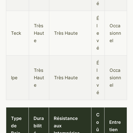
é
É
Très
l
Occa
Teck
Haut
Très Haute
e
sionn
e
v
el
é
É
Très
l
Occa
Ipe
Haut
Très Haute
e
sionn
e
v
el
é
C
Type
Dura
Résistance
o
Entre
de
bilit
aux
û
tien