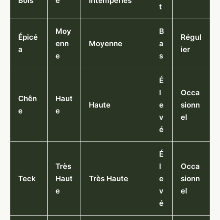
Bois
é
Intempéries
t
Moy
B
Épicé
Régul
enn
Moyenne
a
a
ier
e
s
É
l
Occa
Chên
Haut
Haute
e
sionn
e
e
v
el
é
É
Très
l
Occa
Teck
Haut
Très Haute
e
sionn
e
v
el
é