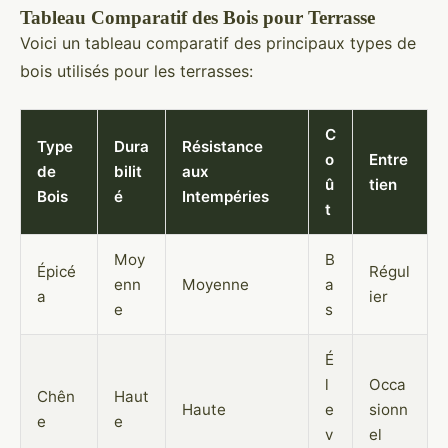
Tableau Comparatif des Bois pour Terrasse
Voici un tableau comparatif des principaux types de
bois utilisés pour les terrasses:
C
Type
Dura
Résistance
o
Entre
de
bilit
aux
û
tien
Bois
é
Intempéries
t
Moy
B
Épicé
Régul
enn
Moyenne
a
a
ier
e
s
É
l
Occa
Chên
Haut
Haute
e
sionn
e
e
v
el