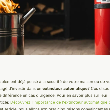
dans un extincteur
blement déjà pensé à la sécurité de votre maison ou de vot
agé d'investir dans un
extincteur automatique
? Ces dispo
re sécurité
 différence en cas d'urgence. Pour en savoir plus sur leur
ticle:
Découvrez l'importance de l'extincteur automatique 
et article, nous allons explorer cinq raisons convaincantes 