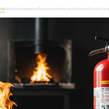
ctu
Déco
Déménagement
Équipement
Immo
Jardin
Maison
Piscine
Trav