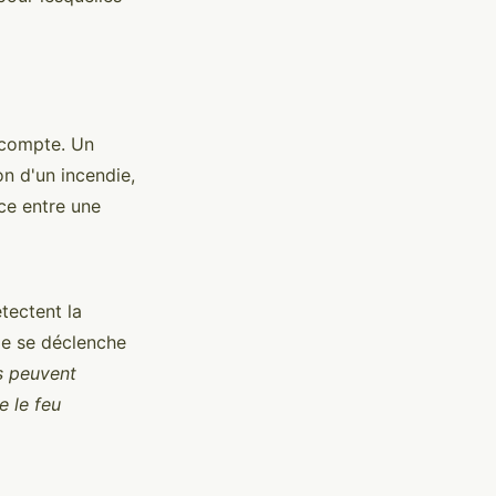
 compte. Un
n d'un incendie,
nce entre une
tectent la
me se déclenche
s peuvent
e le feu