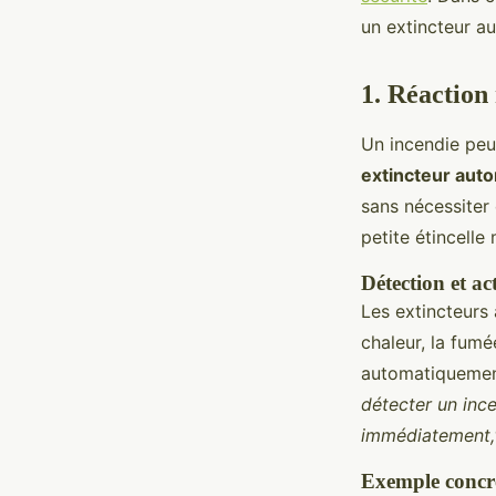
Ismaël
•
22 janvier 2025
•
6 min de lecture
un extincteur au
1. Réaction
Un incendie peu
extincteur aut
sans nécessiter 
petite étincelle
Détection et ac
Les extincteurs
chaleur, la fum
automatiquement
détecter un inc
immédiatement,
Exemple concre