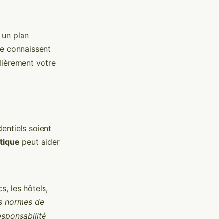
 un plan
le connaissent
lièrement votre
entiels soient
tique
peut aider
, les hôtels,
es normes de
esponsabilité