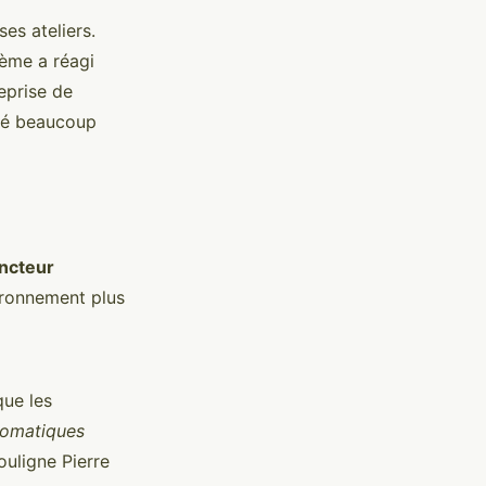
es ateliers.
tème a réagi
eprise de
été beaucoup
incteur
ironnement plus
que les
tomatiques
uligne Pierre