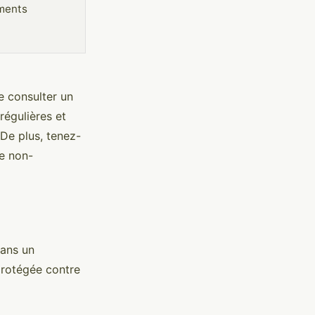
ments
e consulter un
régulières et
De plus, tenez-
te non-
dans un
protégée contre