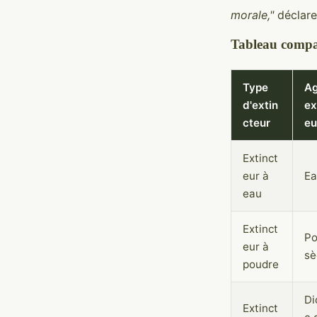
morale,"
déclare 
Tableau compar
Type
Ag
d'extin
ex
cteur
eu
Extinct
eur à
Ea
eau
Extinct
Po
eur à
sè
poudre
Di
Extinct