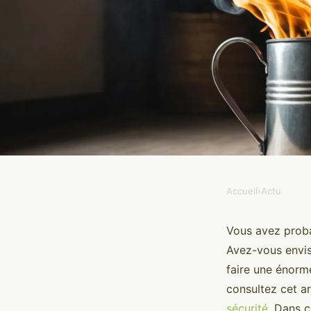
Accueil
›
Actu
ACTU
5 raisons d'investir 
Vous avez proba
Avez-vous envis
automatique pour vot
faire une énorme
consultez cet ar
sécurité
. Dans c