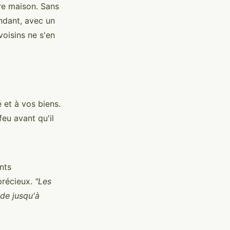
re maison. Sans
ndant, avec un
voisins ne s'en
 et à vos biens.
eu avant qu'il
nts
précieux.
"Les
de jusqu'à