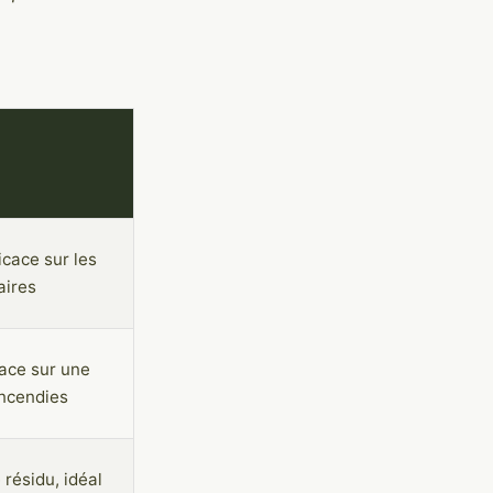
icace sur les
aires
cace sur une
ncendies
 résidu, idéal