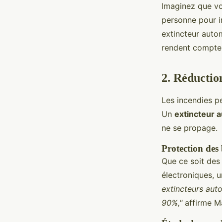
Imaginez que vo
personne pour i
extincteur autom
rendent compte. 
2. Réductio
Les incendies p
Un
extincteur 
ne se propage.
Protection des
Que ce soit des
électroniques, 
extincteurs aut
90%,"
affirme Ma