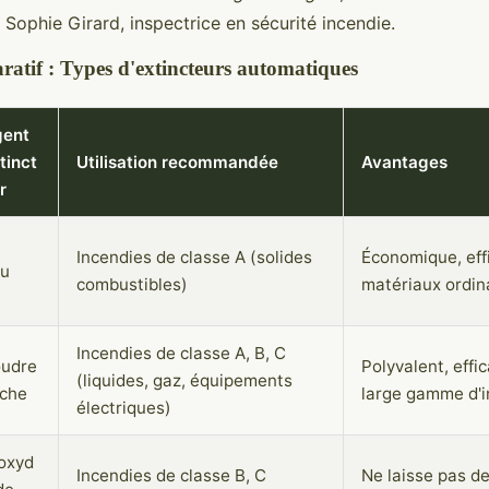
Sophie Girard, inspectrice en sécurité incendie.
atif : Types d'extincteurs automatiques
ent
tinct
Utilisation recommandée
Avantages
r
Incendies de classe A (solides
Économique, eff
u
combustibles)
matériaux ordin
Incendies de classe A, B, C
udre
Polyvalent, effi
(liquides, gaz, équipements
che
large gamme d'i
électriques)
oxyd
Incendies de classe B, C
Ne laisse pas de