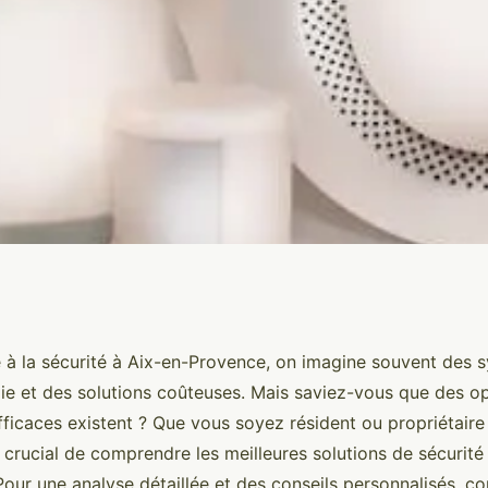
res solutions de
à la sécurité à Aix-en-Provence, on imagine souvent des 
ie et des solutions coûteuses. Mais saviez-vous que des o
vence
fficaces existent ? Que vous soyez résident ou propriétaire
st crucial de comprendre les meilleures solutions de sécurité
Pour une analyse détaillée et des conseils personnalisés, c