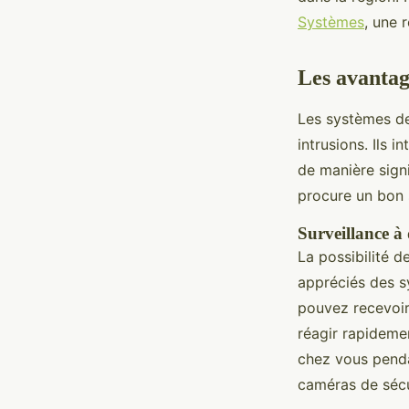
Ismaël
•
23 janvier 2025
•
8 min de lecture
Systèmes
, une 
Les avantag
Les systèmes de
intrusions. Ils 
de manière signi
procure un bon 
Surveillance à 
La possibilité d
appréciés des s
pouvez recevoir
réagir rapideme
chez vous penda
caméras de sécu