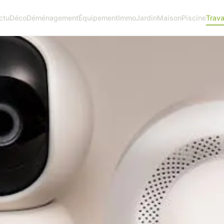
ctu
Déco
Déménagement
Équipement
Immo
Jardin
Maison
Piscine
Trav