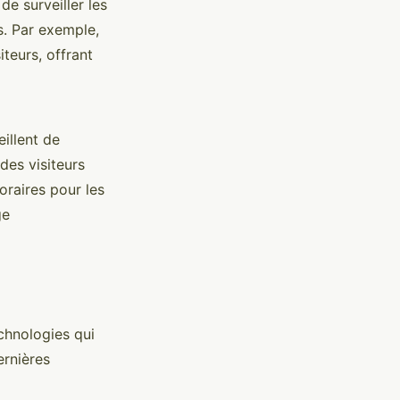
e surveiller les
s. Par exemple,
teurs, offrant
eillent de
des visiteurs
oraires pour les
ge
chnologies qui
ernières