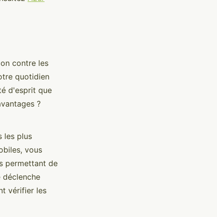
on contre les
otre quotidien
té d'esprit que
avantages ?
s les plus
biles, vous
us permettant de
e déclenche
vérifier les