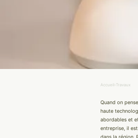
Accueil
›
Travaux
TRAVAUX
Découvrez les meilleu
Quand on pense 
haute technolog
sécurité à aix-en-pro
abordables et e
entreprise, il e
dans la région. 