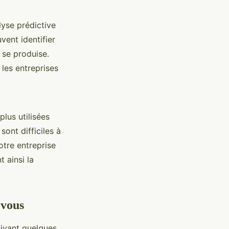
alyse prédictive
ent identifier
 se produise.
 les entreprises
lus utilisées
sont difficiles à
otre entreprise
 ainsi la
 vous
uivant quelques