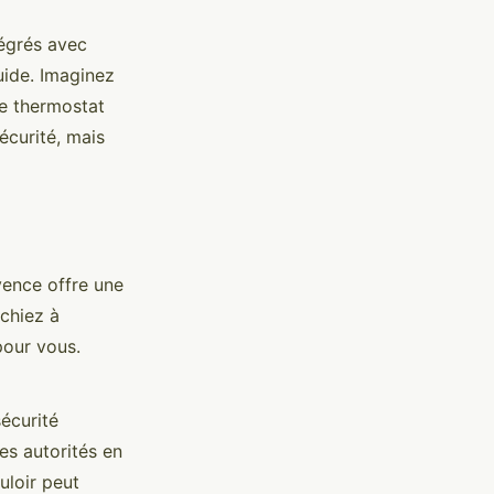
tégrés avec
uide. Imaginez
re thermostat
écurité, mais
vence offre une
rchiez à
pour vous.
écurité
les autorités en
uloir peut