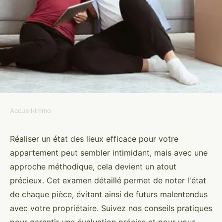
Accueil
›
Immo
IMMO
Comment réaliser un état des
Réaliser un état des lieux efficace pour votre
appartement peut sembler intimidant, mais avec une
lieux efficace pour votre
approche méthodique, cela devient un atout
appartement ?
précieux. Cet examen détaillé permet de noter l'état
de chaque pièce, évitant ainsi de futurs malentendus
Ismaël
•
23 novembre 2024
•
6 min de lecture
avec votre propriétaire. Suivez nos conseils pratiques