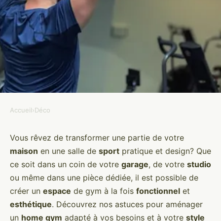
Accueil
›
Déco
DÉCO
Quelles idées pour un espace de
Vous rêvez de transformer une partie de votre
maison
en une salle de
sport
pratique et design? Que
gym à domicile fonctionnel et
ce soit dans un coin de votre
garage
, de votre
studio
esthétique?
ou même dans une pièce dédiée, il est possible de
créer un
espace
de gym à la fois
fonctionnel
et
Ismaël
•
1 septembre 2024
•
6 min de lecture
esthétique
. Découvrez nos astuces pour aménager
un
home gym
adapté à vos besoins et à votre
style