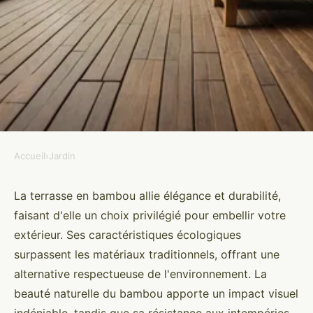
Accueil
›
Jardin
JARDIN
Terrasse bambou : élégance et
La terrasse en bambou allie élégance et durabilité,
faisant d'elle un choix privilégié pour embellir votre
durabilité pour votre extérieur
extérieur. Ses caractéristiques écologiques
surpassent les matériaux traditionnels, offrant une
Ismaël
•
6 octobre 2024
•
3 min de lecture
alternative respectueuse de l'environnement. La
beauté naturelle du bambou apporte un impact visuel